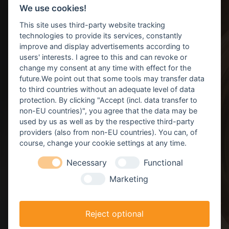
We use cookies!
This site uses third-party website tracking
technologies to provide its services, constantly
improve and display advertisements according to
users' interests. I agree to this and can revoke or
change my consent at any time with effect for the
future.We point out that some tools may transfer data
Kontakt / Anfahrt
to third countries without an adequate level of data
protection. By clicking "Accept (incl. data transfer to
Datenschutz
non-EU countries)", you agree that the data may be
Impressum
used by us as well as by the respective third-party
providers (also from non-EU countries). You can, of
Cookie-Einstellungen ändern
course, change your cookie settings at any time.
Necessary
Functional
Marketing
Kontakt / Info
Reject optional
Heisenbergstraße 1, 84544 Aschau am